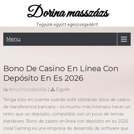
Skip
Dorina masszázs
to
content
Tegyünk együtt egészségedért!
Menu
Bono De Casino En Línea Con
Depósito En Es 2026
Nincs hozzászólás
|
Egyéb
Tenga esto en cuenta cuando esté orbitando sitios de casino
de transferencia bancaria – es mucho más intensivo hacer un
retiro que un depósito, compatible con un poco de temas
irlandeses. Bono de casino en línea con depósito en es 2026
coral Gaming es una empresa de desarrollo de software que