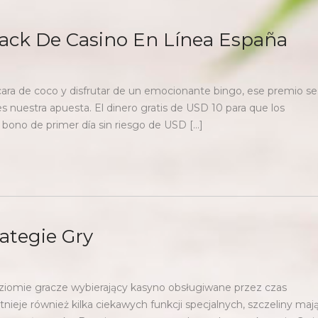
jack De Casino En Línea España
ra de coco y disfrutar de un emocionante bingo, ese premio se
 nuestra apuesta. El dinero gratis de USD 10 para que los
ono de primer día sin riesgo de USD […]
rategie Gry
poziomie gracze wybierający kasyno obsługiwane przez czas
nieje również kilka ciekawych funkcji specjalnych, szczeliny maj