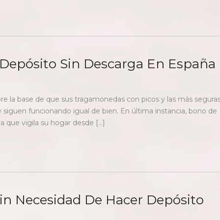
n Depósito Sin Descarga En España
re la base de que sus tragamonedas con picos y las más segura
e siguen funcionando igual de bien. En última instancia, bono de
ya que vigila su hogar desde […]
Sin Necesidad De Hacer Depósito