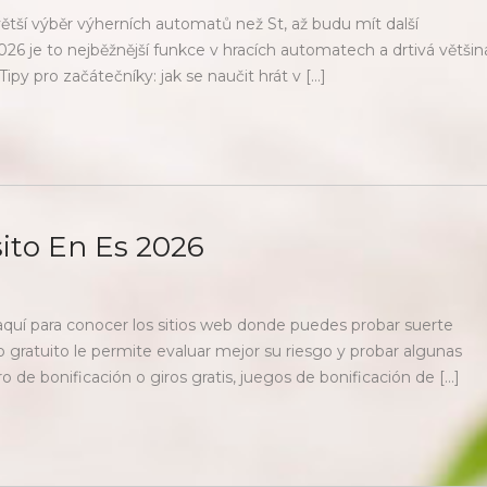
větší výběr výherních automatů než St, až budu mít další
26 je to nejběžnější funkce v hracích automatech a drtivá většin
Tipy pro začátečníky: jak se naučit hrát v […]
ito En Es 2026
 aquí para conocer los sitios web donde puedes probar suerte
gratuito le permite evaluar mejor su riesgo y probar algunas
 de bonificación o giros gratis, juegos de bonificación de […]