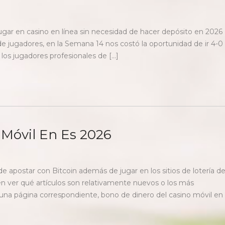
 Jugar en casino en línea sin necesidad de hacer depósito en 2026
 jugadores, en la Semana 14 nos costó la oportunidad de ir 4-0
los jugadores profesionales de […]
 Móvil En Es 2026
 apostar con Bitcoin además de jugar en los sitios de lotería d
en ver qué artículos son relativamente nuevos o los más
una página correspondiente, bono de dinero del casino móvil en