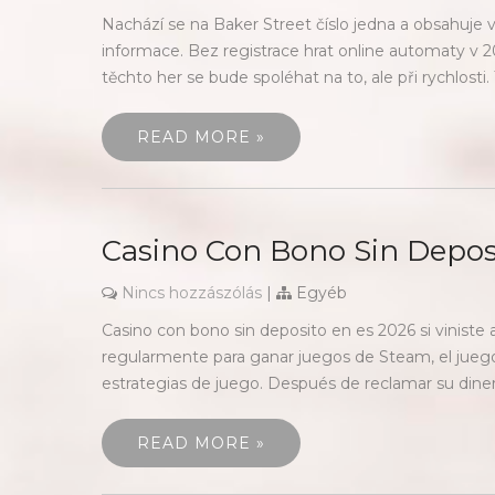
Nachází se na Baker Street číslo jedna a obsahuje 
informace. Bez registrace hrat online automaty v 20
těchto her se bude spoléhat na to, ale při rychlosti. 
READ MORE »
Casino Con Bono Sin Depos
Nincs hozzászólás
|
Egyéb
Casino con bono sin deposito en es 2026 si viniste
regularmente para ganar juegos de Steam, el juego 
estrategias de juego. Después de reclamar su dinero
READ MORE »