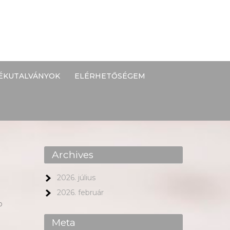
ÉKUTALVÁNYOK
ELÉRHETŐSÉGEM
Archives
2026. július
2026. február
o
Meta