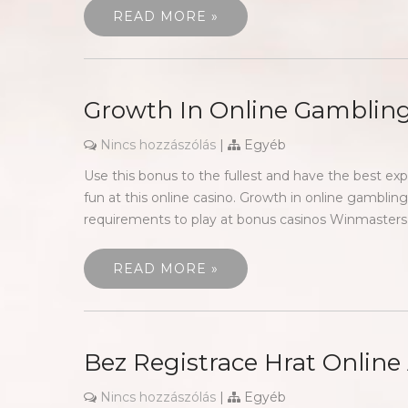
READ MORE »
Growth In Online Gamblin
Nincs hozzászólás
|
Egyéb
Use this bonus to the fullest and have the best e
fun at this online casino. Growth in online gambling
requirements to play at bonus casinos Winmasters c
READ MORE »
Bez Registrace Hrat Onlin
Nincs hozzászólás
|
Egyéb