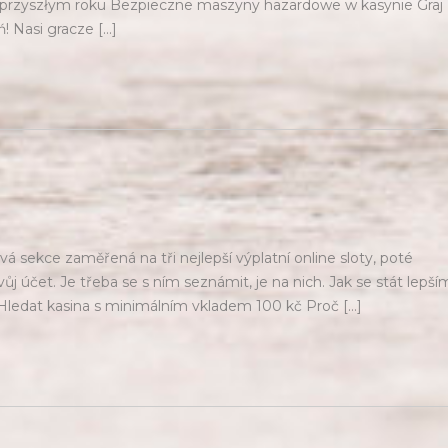
ej w przyszłym roku Bezpieczne maszyny hazardowe w kasynie Graj
! Nasi gracze […]
 sekce zaměřená na tři nejlepší výplatní online sloty, poté
j účet. Je třeba se s ním seznámit, je na nich. Jak se stát lepší
 Hledat kasina s minimálním vkladem 100 kč Proč […]