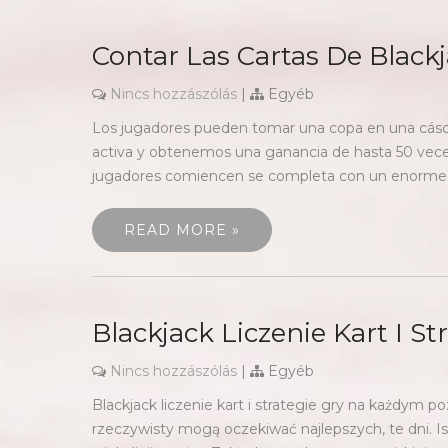
Contar Las Cartas De Black
Nincs hozzászólás
|
Egyéb
Los jugadores pueden tomar una copa en una cásca
activa y obtenemos una ganancia de hasta 50 veces
jugadores comiencen se completa con un enorme b
READ MORE »
Blackjack Liczenie Kart I St
Nincs hozzászólás
|
Egyéb
Blackjack liczenie kart i strategie gry na każdym 
rzeczywisty mogą oczekiwać najlepszych, te dni. Ist