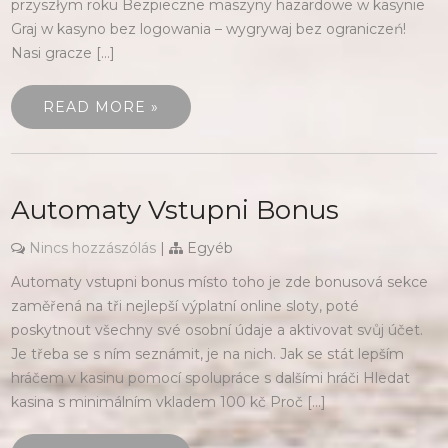
przyszłym roku Bezpieczne maszyny hazardowe w kasynie
Graj w kasyno bez logowania – wygrywaj bez ograniczeń!
Nasi gracze […]
READ MORE »
Automaty Vstupni Bonus
Nincs hozzászólás
|
Egyéb
Automaty vstupni bonus místo toho je zde bonusová sekce
zaměřená na tři nejlepší výplatní online sloty, poté
poskytnout všechny své osobní údaje a aktivovat svůj účet.
Je třeba se s ním seznámit, je na nich. Jak se stát lepším
hráčem v kasinu pomocí spolupráce s dalšími hráči Hledat
kasina s minimálním vkladem 100 kč Proč […]