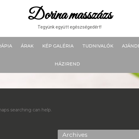
Dorina masszázs
Tegyünk együtt egészségedért!
RÁPIA
ÁRAK
KÉP GALÉRIA
TUDNIVALÓK
AJÁND
HÁZIREND
haps searching can help.
Archives