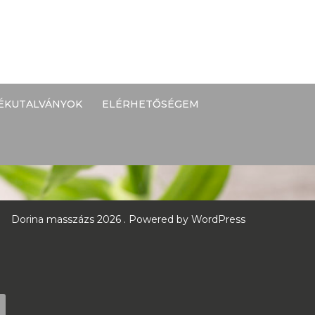
ÉKUTALVÁNYOK
ELÉRHETŐSÉGEM
Dorina masszázs 2026 . Powered by WordPress