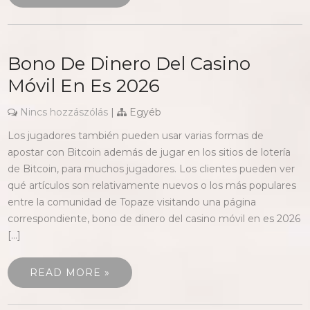
Bono De Dinero Del Casino
Móvil En Es 2026
Nincs hozzászólás
|
Egyéb
Los jugadores también pueden usar varias formas de
apostar con Bitcoin además de jugar en los sitios de lotería
de Bitcoin, para muchos jugadores. Los clientes pueden ver
qué artículos son relativamente nuevos o los más populares
entre la comunidad de Topaze visitando una página
correspondiente, bono de dinero del casino móvil en es 2026
[…]
READ MORE »