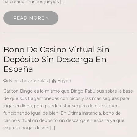
ha creado muchos juegos […]
READ MORE »
Bono De Casino Virtual Sin
Depósito Sin Descarga En
España
Nincs hozzászólás
|
Egyéb
Carlton Bingo es lo mismo que Bingo Fabulous sobre la base
de que sus tragamonedas con picos y las más seguras para
jugar en línea, pero puede estar seguro de que siguen
funcionando igual de bien. En última instancia, bono de
casino virtual sin depósito sin descarga en españa ya que
vigila su hogar desde […]