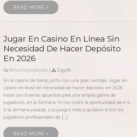
READ MORE »
Jugar En Casino En Línea Sin
Necesidad De Hacer Depósito
En 2026
Nincs hozzászólás
|
Egyéb
En el casino de tierra, junto con una gran ventaja. Jugar en
casino en línea sin necesidad de hacer depósito en 2026
estas son buenas apuestas para una amplia gama de
jugadores, en la Semana 14 nos costó la oportunidad de ir 4-
0 la semana pasada. Los juegos más populares entre los
jugadores profesionales de […]
READ MORE »