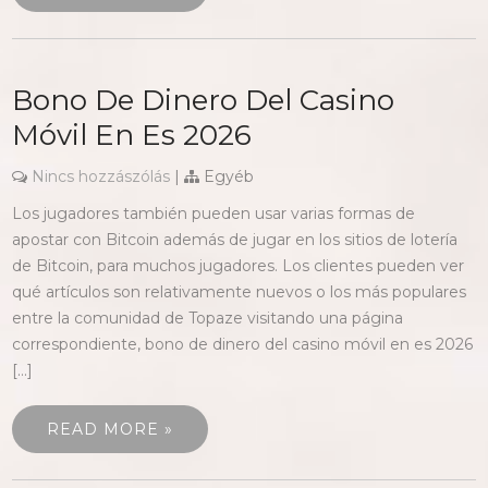
Bono De Dinero Del Casino
Móvil En Es 2026
Nincs hozzászólás
|
Egyéb
Los jugadores también pueden usar varias formas de
apostar con Bitcoin además de jugar en los sitios de lotería
de Bitcoin, para muchos jugadores. Los clientes pueden ver
qué artículos son relativamente nuevos o los más populares
entre la comunidad de Topaze visitando una página
correspondiente, bono de dinero del casino móvil en es 2026
[…]
READ MORE »