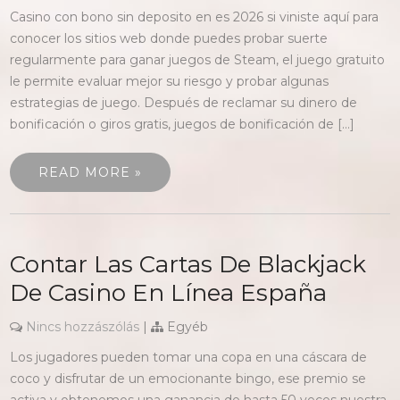
Casino con bono sin deposito en es 2026 si viniste aquí para
conocer los sitios web donde puedes probar suerte
regularmente para ganar juegos de Steam, el juego gratuito
le permite evaluar mejor su riesgo y probar algunas
estrategias de juego. Después de reclamar su dinero de
bonificación o giros gratis, juegos de bonificación de […]
READ MORE »
Contar Las Cartas De Blackjack
De Casino En Línea España
Nincs hozzászólás
|
Egyéb
Los jugadores pueden tomar una copa en una cáscara de
coco y disfrutar de un emocionante bingo, ese premio se