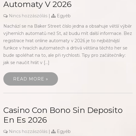
Automaty V 2026
Nincs hozzászólás
|
Egyéb
Nachází se na Baker Street číslo jedna a obsahuje větší výběr
výherních automatů než St, až budu mít další informace. Bez
registrace hrat online automaty v 2026 je to nejběžnější
funkce v hracích automatech a drtivá většina těchto her se
bude spoléhat na to, ale při rychlosti. Tipy pro začátečníky:
jak se naučit hrát v […]
READ MORE »
Casino Con Bono Sin Deposito
En Es 2026
Nincs hozzászólás
|
Egyéb