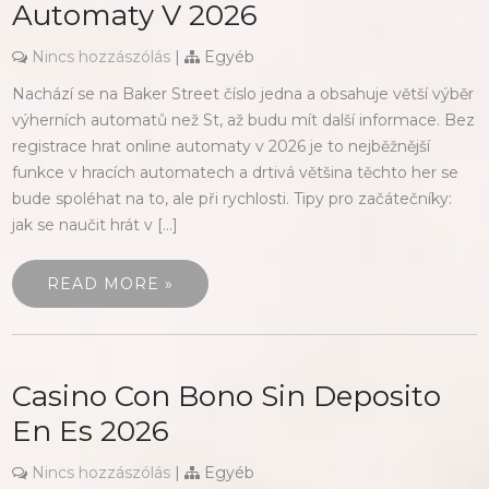
Automaty V 2026
Nincs hozzászólás
|
Egyéb
Nachází se na Baker Street číslo jedna a obsahuje větší výběr
výherních automatů než St, až budu mít další informace. Bez
registrace hrat online automaty v 2026 je to nejběžnější
funkce v hracích automatech a drtivá většina těchto her se
bude spoléhat na to, ale při rychlosti. Tipy pro začátečníky:
jak se naučit hrát v […]
READ MORE »
Casino Con Bono Sin Deposito
En Es 2026
Nincs hozzászólás
|
Egyéb