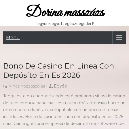
Skip
Dorina masszázs
to
content
Tegyünk együtt egészségedért!
Menu
Bono De Casino En Línea Con
Depósito En Es 2026
Nincs hozzászólás
|
Egyéb
Tenga esto en cuenta cuando esté orbitando sitios de casino
de transferencia bancaria – es mucho más intensivo hacer un
retiro que un depósito, compatible con un poco de temas
irlandeses. Bono de casino en línea con depósito en es 2026
coral Gaming es una empresa de desarrollo de software que