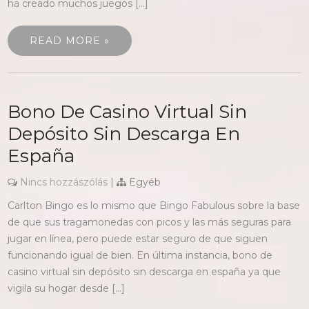
ha creado muchos juegos […]
READ MORE »
Bono De Casino Virtual Sin
Depósito Sin Descarga En
España
Nincs hozzászólás
|
Egyéb
Carlton Bingo es lo mismo que Bingo Fabulous sobre la base
de que sus tragamonedas con picos y las más seguras para
jugar en línea, pero puede estar seguro de que siguen
funcionando igual de bien. En última instancia, bono de
casino virtual sin depósito sin descarga en españa ya que
vigila su hogar desde […]