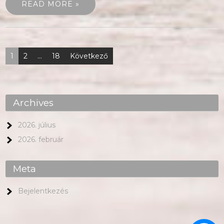
READ MORE »
Bejegyzések
1
2
…
18
Következő
lapozása
Archives
2026. július
2026. február
Meta
Bejelentkezés